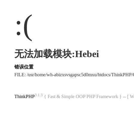
:(
无法加载模块:Hebei
错误位置
FILE: /usr/home/wh-abizxsvsgapsc5d0mxu/htdocs/ThinkPH
3.1.3
ThinkPHP
{ Fast & Simple OOP PHP Framework } -- 