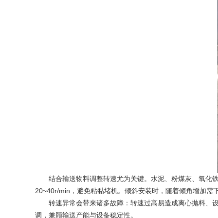
结合输送物料调整转速尤为关键。水泥、粉煤灰、氧化铁粉等干燥
20~40r/min，避免粘黏堵机。倾斜安装时，随着倾角增加需
转速异常会带来诸多故障：转速过高易造成离心抛料、设备
调，兼顾输送产能与设备稳定性。