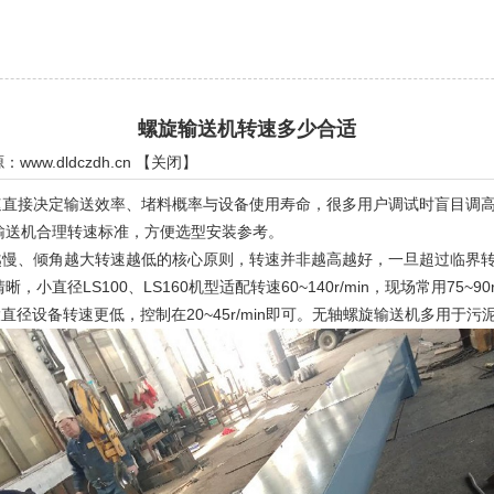
螺旋输送机转速多少合适
源：
www.dldczdh.cn
【
关闭
】
接决定输送效率、堵料概率与设备使用寿命，很多用户调试时盲目调高
输送机合理转速标准，方便选型安装参考。
、倾角越大转速越低的核心原则，转速并非越高越好，一旦超过临界转
LS100、LS160机型适配转速60~140r/min，现场常用75~90r/m
400及以上大直径设备转速更低，控制在20~45r/min即可。无轴螺旋输送机多用