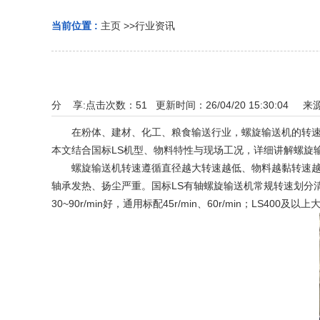
当前位置 :
主页
>>
行业资讯
分 享:
点击次数：
51
更新时间：26/04/20 15:30:04 来
在粉体、建材、化工、粮食输送行业，螺旋输送机的转速直
本文结合国标LS机型、物料特性与现场工况，详细讲解螺旋
螺旋输送机转速遵循直径越大转速越低、物料越黏转速越慢
轴承发热、扬尘严重。国标LS有轴螺旋输送机常规转速划分清晰，小直径
30~90r/min好，通用标配45r/min、60r/min；LS