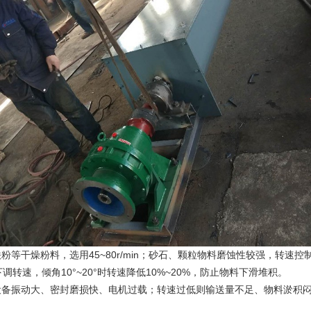
粉料，选用45~80r/min；砂石、颗粒物料磨蚀性较强，转速控制30
下调转速，倾角10°~20°时转速降低10%~20%，防止物料下滑堆积。
振动大、密封磨损快、电机过载；转速过低则输送量不足、物料淤积闷