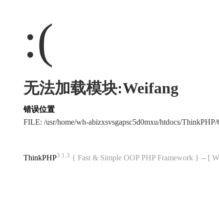
:(
无法加载模块:Weifang
错误位置
FILE: /usr/home/wh-abizxsvsgapsc5d0mxu/htdocs/ThinkPH
3.1.3
ThinkPHP
{ Fast & Simple OOP PHP Framework } -- 