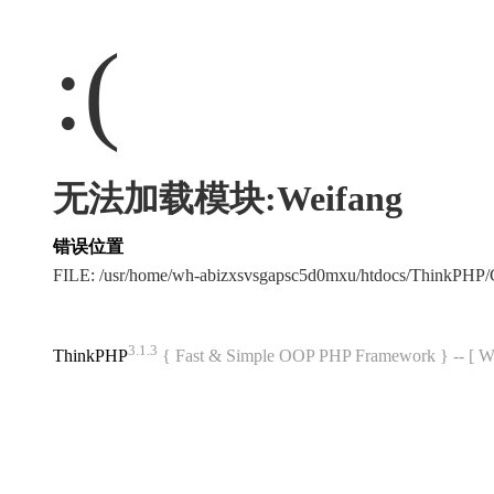
:(
无法加载模块:Weifang
错误位置
FILE: /usr/home/wh-abizxsvsgapsc5d0mxu/htdocs/ThinkPH
3.1.3
ThinkPHP
{ Fast & Simple OOP PHP Framework } -- 