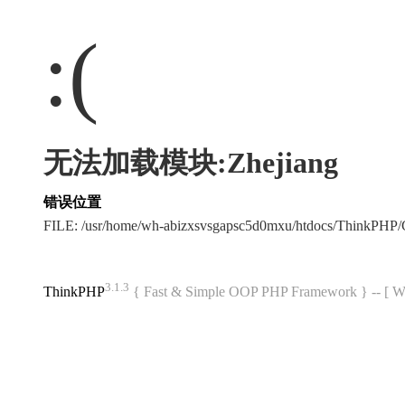
:(
无法加载模块:Zhejiang
错误位置
FILE: /usr/home/wh-abizxsvsgapsc5d0mxu/htdocs/ThinkPH
3.1.3
ThinkPHP
{ Fast & Simple OOP PHP Framework } -- 